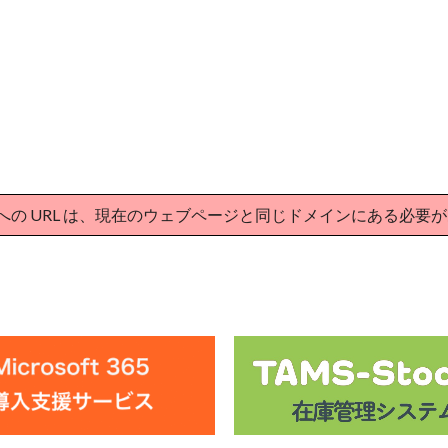
PDF ファイルへの URL は、現在のウェブページと同じドメインにある必